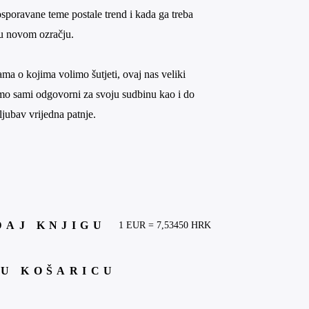
osporavane teme postale trend i kada ga treba
 u novom ozračju.
a o kojima volimo šutjeti, ovaj nas veliki
mo sami odgovorni za svoju sudbinu kao i do
ljubav vrijedna patnje.
DAJ KNJIGU
1 EUR = 7,53450 HRK
 U KOŠARICU