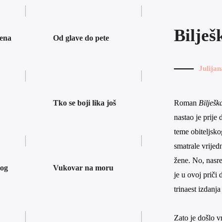
Bilješ
rena
Od glave do pete
Julija
Tko se boji lika još
Roman
Bilješk
nastao je prije 
teme obiteljskog
smatrale vrijed
žene. No, nasre
nog
Vukovar na moru
je u ovoj priči
trinaest izdanj
Zato je došlo 