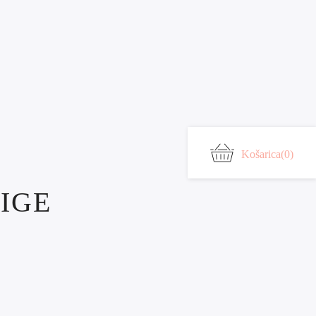
Košarica
(0)
IGE