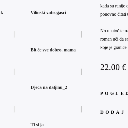
kada su ranije 
ak
Vilinski vatrogasci
ponovno čitati
No unatoč temam
roman uči da s
koje je granice 
Bit će sve dobro, mama
22.00
€
Djeca na daljinu_2
POGLE
DODAJ
Ti si ja