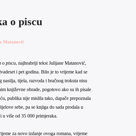
ka o piscu
na Matanović
a o piscu
, najhrabriji tekst Julijane Matanović,
dvadeset i pet godina. Bilo je to vrijeme kad se
 nasilja, tijela, razvoda i bračnog trokuta nisu
nim književne obrade, pogotovo ako su ih pisale
ću, publika nije mislila tako, dapače prepoznala
 dijelove sebe, pa se knjiga do sada prodala u
a i u više od 35 000 primjeraka.
vrijeme za novo izdanje ovoga romana, vrijeme