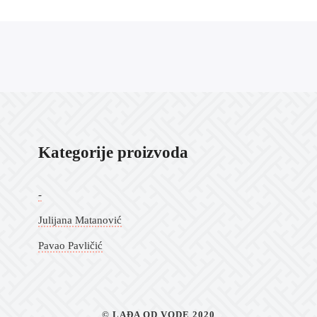
Kategorije proizvoda
-
Julijana Matanović
Pavao Pavličić
© LAĐA OD VODE 2020