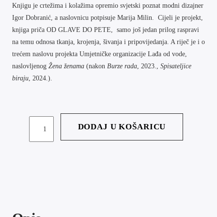
Knjigu je crtežima i kolažima opremio svjetski poznat modni dizajner
Igor Dobranić, a naslovnicu potpisuje Marija Milin. Cijeli je projekt,
knjiga priča OD GLAVE DO PETE, samo još jedan prilog raspravi
na temu odnosa tkanja, krojenja, šivanja i pripovijedanja. A riječ je i o
trećem naslovu projekta Umjetničke organizacije Lađa od vode,
naslovljenog
Žena ženama
(nakon
Burze rada
, 2023.,
Spisateljice
biraju
, 2024.).
OD
DODAJ U KOŠARICU
GLAVE
DO
PETE
KOLIČINA