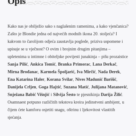
Opis
Kako nas je obilježio sako s naglašenim ramenima, a kako vjenčanica?
Zašto je Blondie jedna od najvećih modnih ikona 20. stoljeća? I
kakvom to čarolijom odjeća zaustavlja poglede, priziva uspomene i
upisuje se u vječnost? O ovim i brojnim drugim pitanjima –
upletenima u intimne i obiteljske povijesti junakinja – pišu prozaistice
Sanja Pilić
,
Ankica Tomić
,
Branka Primorac
,
Lana Derkač
,
Mirna Brođanac
,
Karmela Špoljarić, Iva Mirčić
,
Nada Đerek
,
Ena Katarina Haler
,
Korana Svilar
,
Nives Madunić Barišić
,
Danijela Crljen
,
Goga Hajtić
,
Suzana Matić
,
Julijana Matanović
,
Snježana Babić Višnjić
i
Silvija Šesto
te pjesnikinja
Darija Žilić
.
Osamnaest potpuno različitih tekstova kreira jedinstveni ambijent, u
čijem ćete kamforu osjetiti snagu, oštrinu i ljekovitost vlastitih
sjećanja.