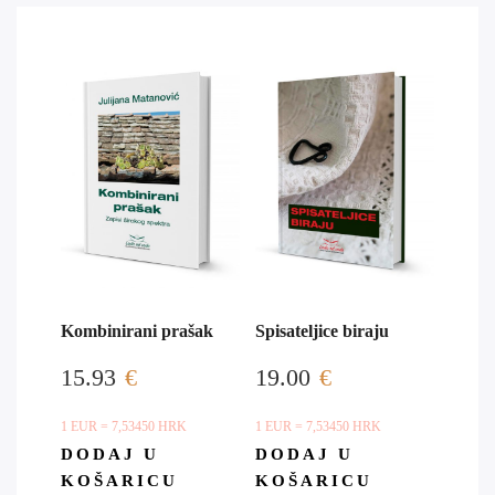
Kombinirani prašak
Spisateljice biraju
15.93
€
19.00
€
1 EUR = 7,53450 HRK
1 EUR = 7,53450 HRK
DODAJ U
DODAJ U
KOŠARICU
KOŠARICU