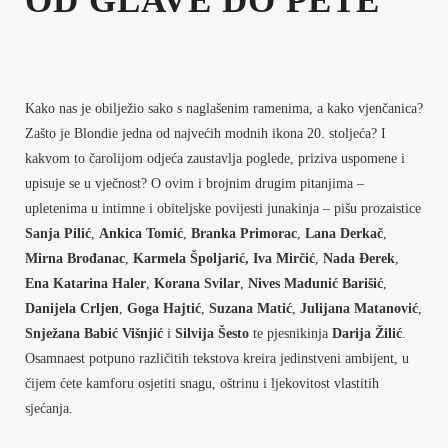
OD GLAVE DO PETE
Kako nas je obilježio sako s naglašenim ramenima, a kako vjenčanica?
Zašto je Blondie jedna od najvećih modnih ikona 20. stoljeća? I
kakvom to čarolijom odjeća zaustavlja poglede, priziva uspomene i
upisuje se u vječnost? O ovim i brojnim drugim pitanjima –
upletenima u intimne i obiteljske povijesti junakinja – pišu prozaistice
Sanja Pilić
,
Ankica Tomić
,
Branka Primorac
,
Lana Derkač
,
Mirna Brođanac
,
Karmela Špoljarić, Iva Mirčić
,
Nada Đerek
,
Ena Katarina Haler
,
Korana Svilar
,
Nives Madunić Barišić
,
Danijela Crljen
,
Goga Hajtić
,
Suzana Matić
,
Julijana Matanović
,
Snježana Babić Višnjić
i
Silvija Šesto
te pjesnikinja
Darija Žilić
.
Osamnaest potpuno različitih tekstova kreira jedinstveni ambijent, u
čijem ćete kamforu osjetiti snagu, oštrinu i ljekovitost vlastitih
sjećanja.