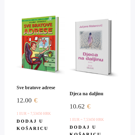
Sve bratove adrese
Djeca na daljinu
12.00
€
10.62
€
1 EUR = 7,53450 HRK
1 EUR = 7,53450 HRK
DODAJ U
DODAJ U
KOŠARICU
KOŠARICU